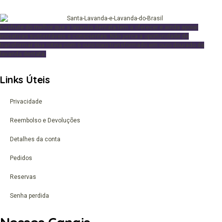
Desfrute
do melhor que a lavanda dentata tem a oferecer e ainda apoiar
iniciativas sustentáveis e conscientes. Não perca a oportunidade de
transformar sua rotina com o ouro roxo transformado em ouro dourado da
lavanda dentata.
Links Úteis
Privacidade
Reembolso e Devoluções
Detalhes da conta
Pedidos
Reservas
Senha perdida