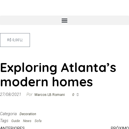
R$
0,00
Exploring Atlanta’s
modern homes
27/08/2021
Por
Marcos LB Romani
0
Categoria
Decoration
Tags
Guide
News
Sofa
ANTERIORES
PRÓXIMO