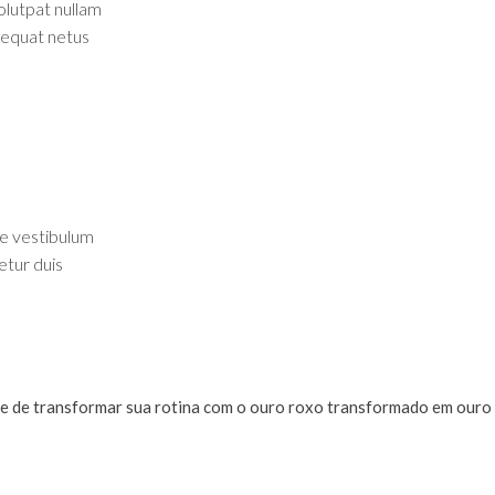
olutpat nullam
nsequat netus
ue vestibulum
etur duis
ade de transformar sua rotina com o ouro roxo transformado em ouro