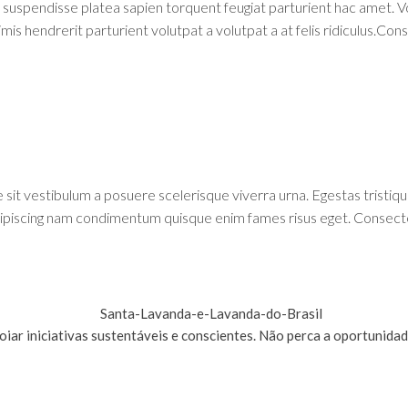
t suspendisse platea sapien torquent feugiat parturient hac amet. V
imis hendrerit parturient volutpat a volutpat a at felis ridiculus.Co
e sit vestibulum a posuere scelerisque viverra urna. Egestas tristiq
adipiscing nam condimentum quisque enim fames risus eget. Consect
poiar iniciativas sustentáveis e conscientes. Não perca a oportunid