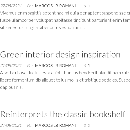
27/08/2021
Por
MARCOS LB ROMANI
0
Vivamus enim sagittis aptent hac mi dui a per aptent suspendisse 
fusce ullamcorper volutpat habitasse tincidunt parturient enim tempo
sit senectus fringilla bibendum vestibulum.…
Green interior design inspiration
27/08/2021
Por
MARCOS LB ROMANI
0
A sed a risusat luctus esta anibh rhoncus hendrerit blandit nam rutr
libero fermentum dis aliquet tellus mollis et tristique sodales. Sus
dapibus nisl…
Reinterprets the classic bookshelf
27/08/2021
Por
MARCOS LB ROMANI
0