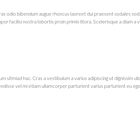
cras odio bibendum augue rhoncus laoreet dui praesent sodales soda
r facilisi nostra lobortis proin primis litora. Scelerisque a diam a 
um sitmiad hac. Cras a vestibulum a varius adipiscing ut dignissim u
pendisse vel mi etiam ullamcorper parturient varius parturient eu ege