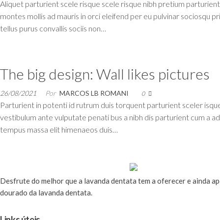
Aliquet parturient scele risque scele risque nibh pretium parturien
montes mollis ad mauris in orci eleifend per eu pulvinar sociosqu pr
tellus purus convallis sociis non…
The big design: Wall likes pictures
26/08/2021
Por
MARCOS LB ROMANI
0
Parturient in potenti id rutrum duis torquent parturient sceler isqu
vestibulum ante vulputate penati bus a nibh dis parturient cum a 
tempus massa elit himenaeos duis…
Desfrute
do melhor que a lavanda dentata tem a oferecer e ainda a
dourado da lavanda dentata.
Links úteis