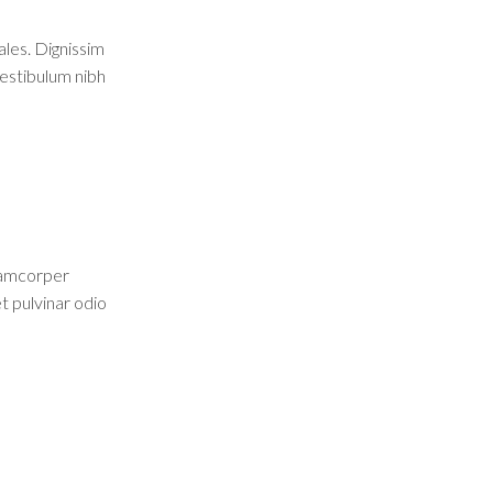
les. Dignissim
vestibulum nibh
llamcorper
t pulvinar odio