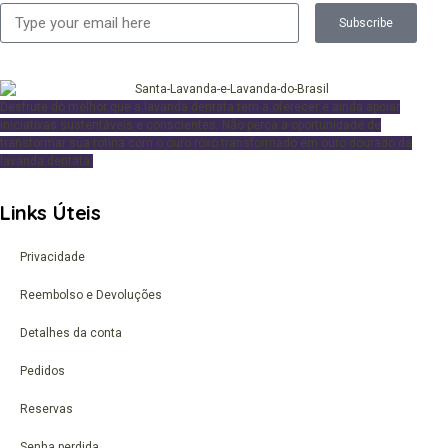
Subscribe
Desfrute
do melhor que a lavanda dentata tem a oferecer e ainda apoiar
iniciativas sustentáveis e conscientes. Não perca a oportunidade de
transformar sua rotina com o ouro roxo transformado em ouro dourado da
lavanda dentata.
Links Úteis
Privacidade
Reembolso e Devoluções
Detalhes da conta
Pedidos
Reservas
Senha perdida