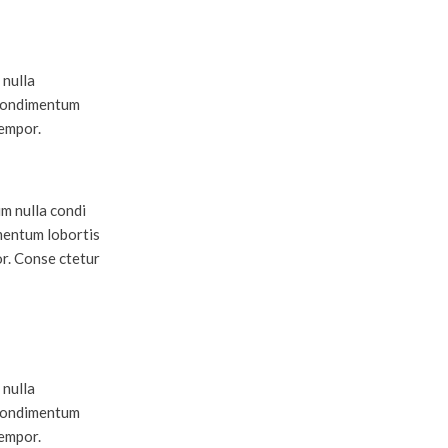
 nulla
 condimentum
tempor.
um nulla condi
mentum lobortis
r. Conse ctetur
 nulla
 condimentum
tempor.