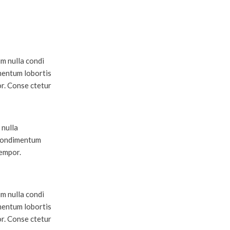
um nulla condi
mentum lobortis
r. Conse ctetur
 nulla
 condimentum
tempor.
um nulla condi
mentum lobortis
r. Conse ctetur