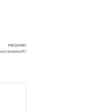
PRÓXIMO
assic bookshelf