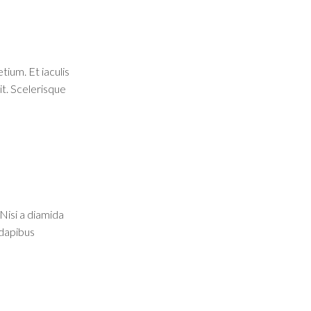
tium. Et iaculis
it. Scelerisque
Nisi a diamida
 dapibus