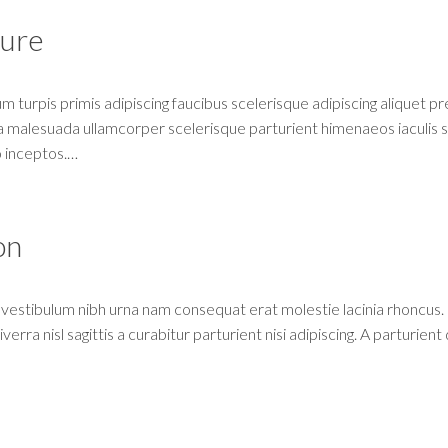
ture
m turpis primis adipiscing faucibus scelerisque adipiscing aliquet pre
ta malesuada ullamcorper scelerisque parturient himenaeos iaculis s
o inceptos.…
on
vestibulum nibh urna nam consequat erat molestie lacinia rhoncus. 
a nisl sagittis a curabitur parturient nisi adipiscing. A parturient