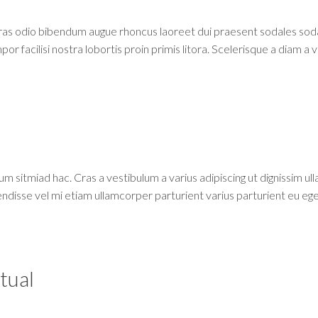
cras odio bibendum augue rhoncus laoreet dui praesent sodales soda
r facilisi nostra lobortis proin primis litora. Scelerisque a diam a 
um sitmiad hac. Cras a vestibulum a varius adipiscing ut dignissim u
pendisse vel mi etiam ullamcorper parturient varius parturient eu ege
tual