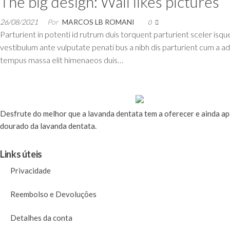
The big design: Wall likes pictures
26/08/2021
Por
MARCOS LB ROMANI
0
Parturient in potenti id rutrum duis torquent parturient sceler isqu
vestibulum ante vulputate penati bus a nibh dis parturient cum a 
tempus massa elit himenaeos duis…
Desfrute
do melhor que a lavanda dentata tem a oferecer e ainda a
dourado da lavanda dentata.
Links úteis
Privacidade
Reembolso e Devoluções
Detalhes da conta