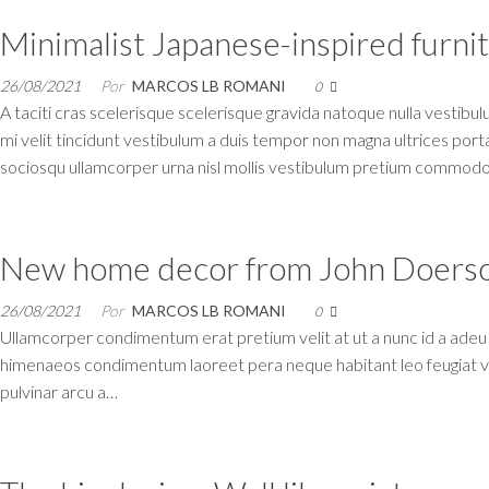
Minimalist Japanese-inspired furni
26/08/2021
Por
MARCOS LB ROMANI
0
A taciti cras scelerisque scelerisque gravida natoque nulla vestibulu
mi velit tincidunt vestibulum a duis tempor non magna ultrices por
sociosqu ullamcorper urna nisl mollis vestibulum pretium commod
New home decor from John Doers
26/08/2021
Por
MARCOS LB ROMANI
0
Ullamcorper condimentum erat pretium velit at ut a nunc id a adeu 
himenaeos condimentum laoreet pera neque habitant leo feugiat viverr
pulvinar arcu a…