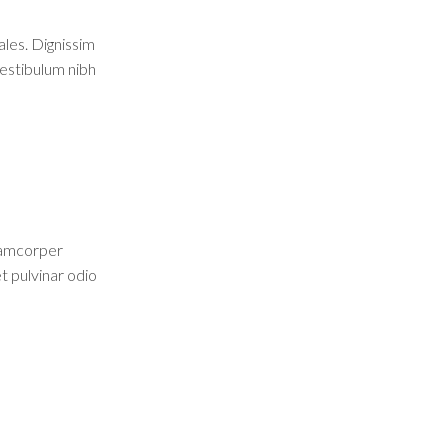
les. Dignissim
vestibulum nibh
llamcorper
t pulvinar odio