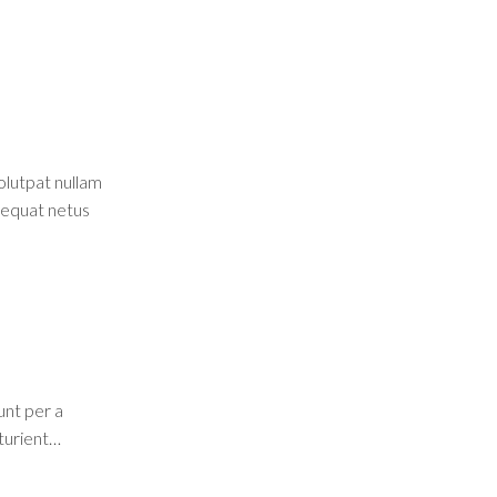
olutpat nullam
nsequat netus
unt per a
rturient…