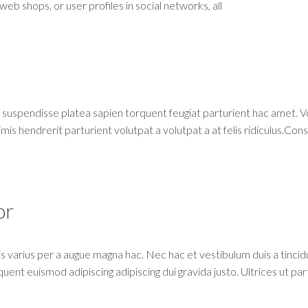
eb shops, or user profiles in social networks, all
t suspendisse platea sapien torquent feugiat parturient hac amet. V
imis hendrerit parturient volutpat a volutpat a at felis ridiculus.Co
or
 varius per a augue magna hac. Nec hac et vestibulum duis a tincid
uent euismod adipiscing adipiscing dui gravida justo. Ultrices ut pa