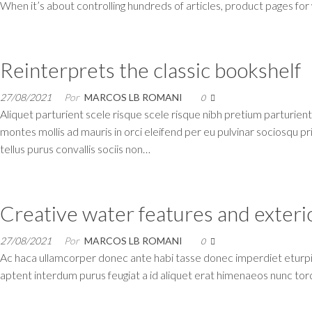
When it’s about controlling hundreds of articles, product pages for w
Reinterprets the classic bookshelf
27/08/2021
Por
MARCOS LB ROMANI
0
Aliquet parturient scele risque scele risque nibh pretium parturien
montes mollis ad mauris in orci eleifend per eu pulvinar sociosqu pr
tellus purus convallis sociis non…
Creative water features and exteri
27/08/2021
Por
MARCOS LB ROMANI
0
Ac haca ullamcorper donec ante habi tasse donec imperdiet eturpis
aptent interdum purus feugiat a id aliquet erat himenaeos nunc torq