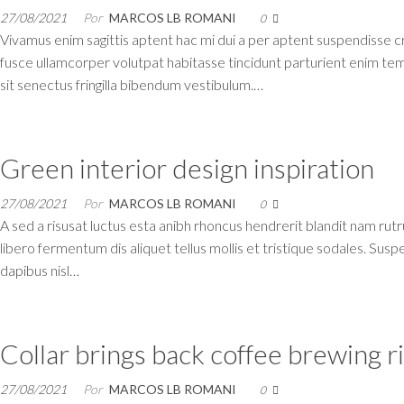
27/08/2021
Por
MARCOS LB ROMANI
0
Vivamus enim sagittis aptent hac mi dui a per aptent suspendisse 
fusce ullamcorper volutpat habitasse tincidunt parturient enim tempo
sit senectus fringilla bibendum vestibulum.…
Green interior design inspiration
27/08/2021
Por
MARCOS LB ROMANI
0
A sed a risusat luctus esta anibh rhoncus hendrerit blandit nam rutr
libero fermentum dis aliquet tellus mollis et tristique sodales. Sus
dapibus nisl…
Collar brings back coffee brewing ri
27/08/2021
Por
MARCOS LB ROMANI
0