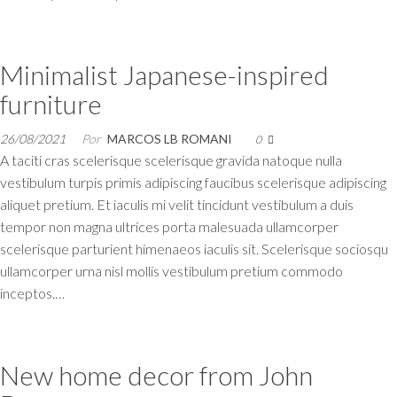
Minimalist Japanese-inspired
furniture
26/08/2021
Por
MARCOS LB ROMANI
0
A taciti cras scelerisque scelerisque gravida natoque nulla
vestibulum turpis primis adipiscing faucibus scelerisque adipiscing
aliquet pretium. Et iaculis mi velit tincidunt vestibulum a duis
tempor non magna ultrices porta malesuada ullamcorper
scelerisque parturient himenaeos iaculis sit. Scelerisque sociosqu
ullamcorper urna nisl mollis vestibulum pretium commodo
inceptos.…
New home decor from John