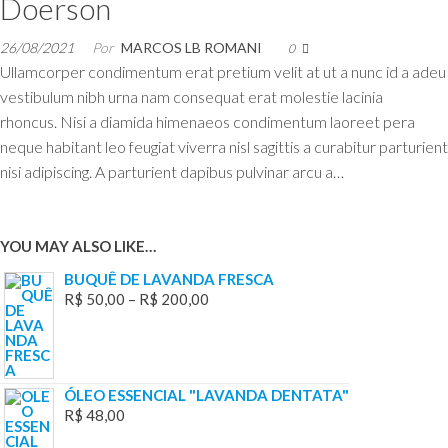
Doerson
26/08/2021
Por
MARCOS LB ROMANI
0
Ullamcorper condimentum erat pretium velit at ut a nunc id a adeu
vestibulum nibh urna nam consequat erat molestie lacinia
rhoncus. Nisi a diamida himenaeos condimentum laoreet pera
neque habitant leo feugiat viverra nisl sagittis a curabitur parturient
nisi adipiscing. A parturient dapibus pulvinar arcu a…
YOU MAY ALSO LIKE…
BUQUÊ DE LAVANDA FRESCA
R$
50,00
–
R$
200,00
ÓLEO ESSENCIAL "LAVANDA DENTATA"
R$
48,00