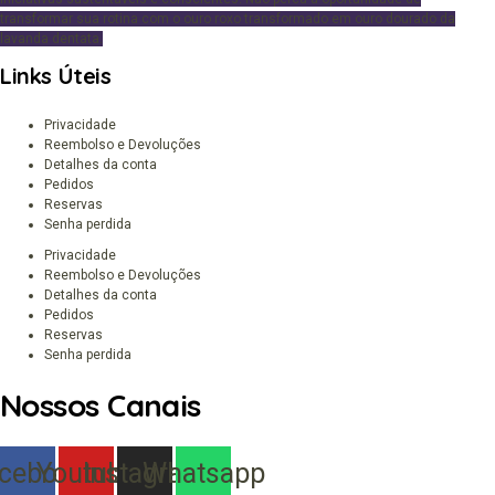
transformar sua rotina com o ouro roxo transformado em ouro dourado da
lavanda dentata.
Links Úteis
Privacidade
Reembolso e Devoluções
Detalhes da conta
Pedidos
Reservas
Senha perdida
Privacidade
Reembolso e Devoluções
Detalhes da conta
Pedidos
Reservas
Senha perdida
Nossos Canais
cebook
Youtube
Instagram
Whatsapp