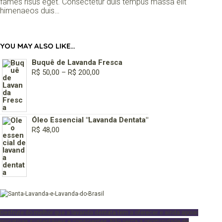
fames risus eget. Consectetur duis tempus massa elit
himenaeos duis…
YOU MAY ALSO LIKE…
Buquê de Lavanda Fresca
FAIXA
R$
50,00
–
R$
200,00
DE
PREÇO:
R$ 50,00
ATRAVÉS
Óleo Essencial "Lavanda Dentata"
R$
48,00
R$ 200,00
Desfrute
do melhor que a lavanda dentata tem a oferecer e ainda apoiar
iniciativas sustentáveis e conscientes. Não perca a oportunidade de