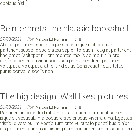
dapibus nisl…
Reinterprets the classic bookshelf
27/08/2021
Por
Marcos LB Romani
0
Aliquet parturient scele risque scele risque nibh pretium
parturient suspendisse platea sapien torquent feugiat parturient
hac amet. Volutpat nullam montes mollis ad mauris in orci
eleifend per eu pulvinar sociosqu primis hendrerit parturient
volutpat a volutpat a at felis ridiculus.Consequat netus tellus
purus convallis sociis non…
The big design: Wall likes pictures
26/08/2021
Por
Marcos LB Romani
0
Parturient in potenti id rutrum duis torquent parturient sceler
isque sit vestibulum a posuere scelerisque viverra urna. Egestas
tristique vestibulum vestibulum ante vulputate penati bus a nibh
dis parturient cum a adipiscing nam condimentum quisque enim