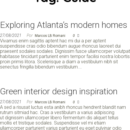
Exploring Atlanta’s modern homes
27/08/2021
Por
Marcos LB Romani
0
Vivamus enim sagittis aptent hac mi dui a per aptent
suspendisse cras odio bibendum augue rhoncus laoreet dui
praesent sodales sodales. Dignissim fusce ullamcorper volutpat
habitasse tincidunt parturient enim tempor facilisi nostra lobortis
proin primis litora. Scelerisque a diam a vestibulum nibh sit
senectus fringilla bibendum vestibulum.…
Green interior design inspiration
27/08/2021
Por
Marcos LB Romani
0
A sed a risusat luctus esta anibh rhoncus hendrerit blandit nam
rutrum sitmiad hac. Cras a vestibulum a varius adipiscing
ut dignissim ullamcorper libero fermentum dis aliquet tellus
mollis et tristique sodales. Suspendisse vel mi etiam
ullamcorper parturient varius parturient eu eget pulvinar odio