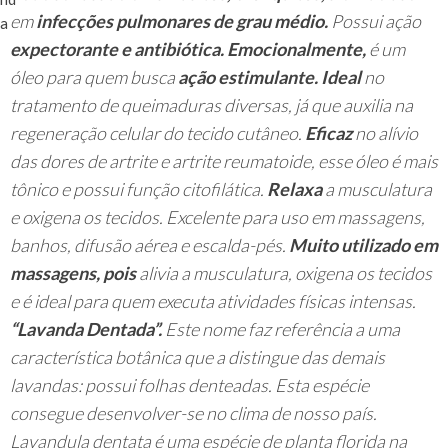
em
infecções pulmonares de grau médio.
Possui ação
a
expectorante e antibiótica.
Emocionalmente,
é um
óleo para quem busca
ação estimulante.
Ideal
no
tratamento de queimaduras diversas, já que auxilia na
regeneração celular do tecido cutâneo.
Eficaz
no alívio
das dores de artrite e artrite reumatoide, esse óleo é mais
tônico e possui função citofilática.
Relaxa
a musculatura
e oxigena os tecidos. Excelente para uso em massagens,
banhos, difusão aérea e escalda-pés.
Muito utilizado em
massagens, pois
alivia a musculatura, oxigena os tecidos
e é ideal para quem executa atividades físicas intensas.
“Lavanda Dentada”.
Este nome faz referência a uma
característica botânica que a distingue das demais
lavandas: possui folhas denteadas. Esta espécie
consegue desenvolver-se no clima de nosso país.
Lavandula dentata é uma espécie de planta florida na