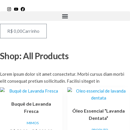
Pular
para
o
conteúdo
R$
0,00
Carrinho
Shop: All Products
Lorem ipsum dolor sit amet consectetur. Morbi cursus diam morbi
elit consequat pretium sollicitudin. Facilisi siteget in
Este
produto
Buquê de Lavanda
tem
Óleo Essencial “Lavanda
Fresca
várias
Dentata”
variantes.
MIMOS
As
PRODUTO