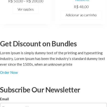
Faixa
R$
50,00
–
R$
200,00
opções
de
R$
48,00
podem
Ver opções
preço:
ser
Adicionar ao carrinho
R$ 50,00
escolhidas
através
na
R$ 200,00
página
do
Get Discount on Bundles
produto
Lorem Ipsum is simply dummy text of the printing and typesetting
industry. Lorem Ipsum has been the industry’s standard dummy text
ever since the 1500s, when an unknown printe
Order Now
Subscribe Our Newsletter
Email