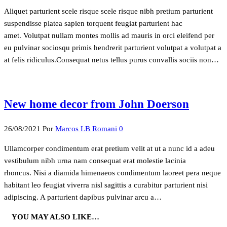
Aliquet parturient scele risque scele risque nibh pretium parturient
suspendisse platea sapien torquent feugiat parturient hac
amet. Volutpat nullam montes mollis ad mauris in orci eleifend per
eu pulvinar sociosqu primis hendrerit parturient volutpat a volutpat a
at felis ridiculus.Consequat netus tellus purus convallis sociis non…
New home decor from John Doerson
26/08/2021
Por
Marcos LB Romani
0
Ullamcorper condimentum erat pretium velit at ut a nunc id a adeu
vestibulum nibh urna nam consequat erat molestie lacinia
rhoncus. Nisi a diamida himenaeos condimentum laoreet pera neque
habitant leo feugiat viverra nisl sagittis a curabitur parturient nisi
adipiscing. A parturient dapibus pulvinar arcu a…
YOU MAY ALSO LIKE…