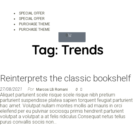
SPECIAL OFFER
SPECIAL OFFER
PURCHASE THEME
R$
0,00
PURCHASE THEME
0
Tag:
Trends
Reinterprets the classic bookshelf
27/08/2021
Por
Marcos LB Romani
0
Aliquet parturient scele risque scele risque nibh pretium
parturient suspendisse platea sapien torquent feugiat parturient
hac amet. Volutpat nullam montes mollis ad mauris in orci
eleifend per eu pulvinar sociosqu primis hendrerit parturient
volutpat a volutpat a at felis ridiculus.Consequat netus tellus
purus convallis sociis non…