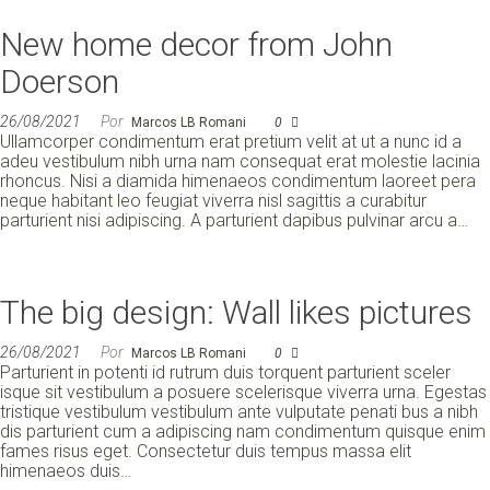
New home decor from John
Doerson
26/08/2021
Por
Marcos LB Romani
0
Ullamcorper condimentum erat pretium velit at ut a nunc id a
adeu vestibulum nibh urna nam consequat erat molestie lacinia
rhoncus. Nisi a diamida himenaeos condimentum laoreet pera
neque habitant leo feugiat viverra nisl sagittis a curabitur
parturient nisi adipiscing. A parturient dapibus pulvinar arcu a…
The big design: Wall likes pictures
26/08/2021
Por
Marcos LB Romani
0
Parturient in potenti id rutrum duis torquent parturient sceler
isque sit vestibulum a posuere scelerisque viverra urna. Egestas
tristique vestibulum vestibulum ante vulputate penati bus a nibh
dis parturient cum a adipiscing nam condimentum quisque enim
fames risus eget. Consectetur duis tempus massa elit
himenaeos duis…