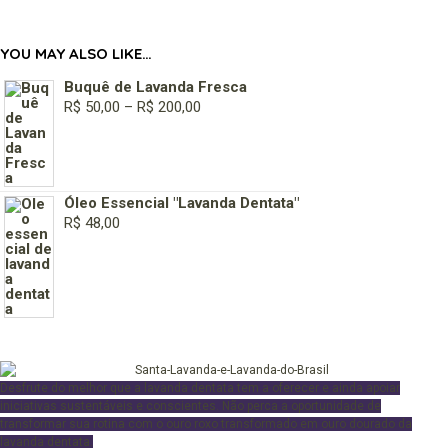
YOU MAY ALSO LIKE…
Buquê de Lavanda Fresca
R$
50,00
–
R$
200,00
Óleo Essencial "Lavanda Dentata"
R$
48,00
Desfrute
do melhor que a lavanda dentata tem a oferecer e ainda apoiar
iniciativas sustentáveis e conscientes. Não perca a oportunidade de
transformar sua rotina com o ouro roxo transformado em ouro dourado da
lavanda dentata.